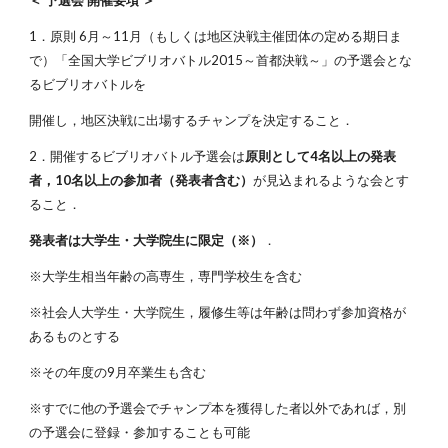
＜ 予選会 開催要項 ＞
1．原則 6月～11月（もしくは地区決戦主催団体の定める期日ま
で）「全国大学ビブリオバトル2015～首都決戦～」の予選会とな
るビブリオバトルを
開催し，地区決戦に出場するチャンプを決定すること．
2．開催するビブリオバトル予選会は
原則として4名以上の発表
者，10名以上の参加者（発表者含む）
が見込まれるような会とす
ること．
発表者は大学生・大学院生に限定（※）
．
※大学生相当年齢の高専生，専門学校生を含む
※社会人大学生・大学院生，履修生等は年齢は問わず参加資格が
あるものとする
※その年度の9月卒業生も含む
※すでに他の予選会でチャンプ本を獲得した者以外であれば，別
の予選会に登録・参加することも可能