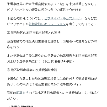
予選事務局の示す予選会開催要項（下記）を十分尊重しながら，
ビブリオバトルの普及に役立つ形での運営を心がける．
予選会の開催については，
ビブリオバトル公式ルール
，ならびに
ビブリオバトル
首都決戦レギュレーション
を遵守して行うこと．
② 該当地区の地区決戦主催者との連携
該当地区での地区決戦主催者と連携し，出場者への通知などの対
応を行う．
また予選会終了後は速やかに予選会の結果報告を地区決戦主催者
および予選事務局に行う（下記 開催要項4 参照）．
③ 地区決戦出場者の交通費補助申請
予選会から選出した地区決戦出場者には条件付きで交通費補助が
あり，その申請は予選会主催団体が予選事務局へ行う．
詳細は
応募方法
の「3 地区決戦出場者への交通費補助」をご確認く
ださい．