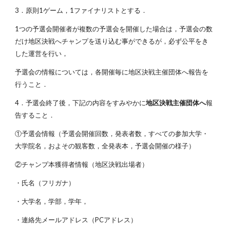
3．原則1ゲーム，1ファイナリストとする．
1つの予選会開催者が複数の予選会を開催した場合は，予選会の数
だけ地区決戦へチャンプを送り込む事ができるが，必ず公平をき
した運営を行い，
予選会の情報については，各開催毎に地区決戦主催団体へ報告を
行うこと． 
4．予選会終了後，下記の内容をすみやかに
地区決戦主催団体へ
報
告すること．
①予選会情報（予選会開催回数，発表者数，すべての参加大学・
大学院名，およその観客数，全発表本，予選会開催の様子）
②チャンプ本獲得者情報（地区決戦出場者）
・氏名（フリガナ）
・大学名，学部，学年，
・連絡先メールアドレス（PCアドレス）