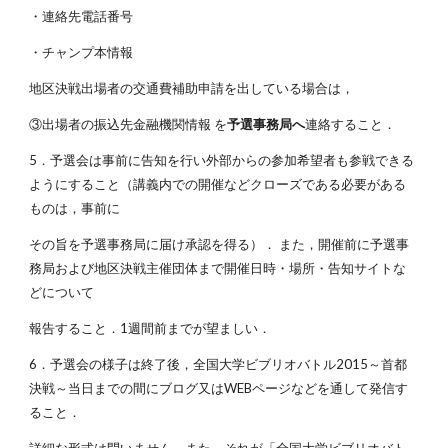
・連絡先電話番号
・チャンプ本情報
地区決戦出場者の交通費補助申請を出している場合は，
③出場者の振込先金融機関情報 を
予選事務局へ
連絡すること．
5．予選会は事前に告知を行い外部からの参加希望者も参戦できる
ようにすること（講義内での開催などクローズである必要がある
ものは，事前に
その旨を予選事務局に届け承認を得る）． また，開催前に予選事
務局および地区決戦主催団体まで開催日時・場所・告知サイトな
どについて
報告すること．1週間前までが望ましい．
6．予選会の様子は終了後，全国大学ビブリオバトル2015～首都
決戦～当日までの間にブログ又はWEBページなどを通して発信す
ること．