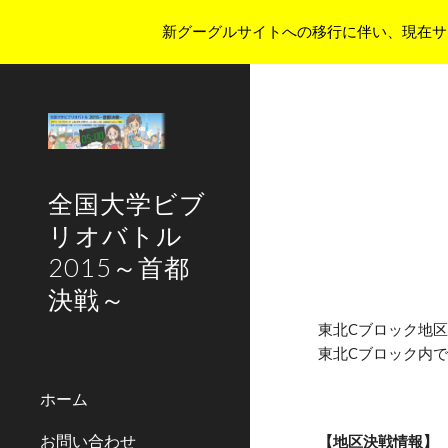
新グーグルサイトへの移行に伴い、現在サ
Sk
全国大学ビブ
リオバトル
2015～首都
決戦～
東北Cブロック地
東北Cブロック内
ホーム
お問い合わせ
【地区決戦情報】