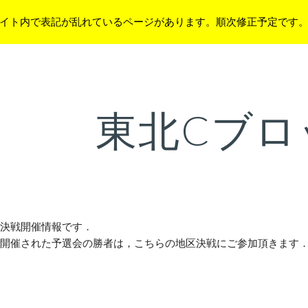
イト内で表記が乱れているページがあります。順次修正予定です
ip to main content
Skip to navigat
東北Cブロ
区決戦開催情報です．
で開催された予選会の勝者は，こちらの地区決戦にご参加頂きます