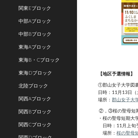
関東Eブロック
中部Aブロック
中部Bブロック
東海Aブロック
東海B・Cブロック
東海Dブロック
【地区予選情報】
①郡山女子大学図
北陸ブロック
日時：11月13日（
関西Aブロック
場所：
郡山女子大
 ②，③桜の聖母短
関西Bブロック
・桜の聖母短期大
関西Cブロック
日時：11月上旬
場所：
桜の聖母
関西Dブロック