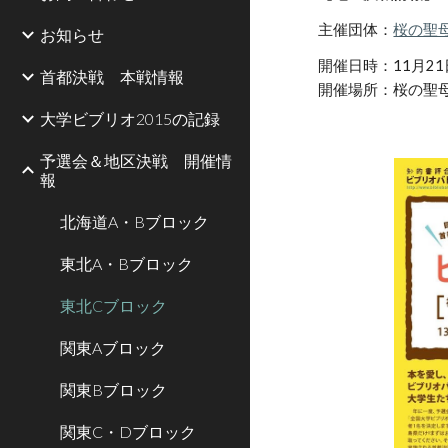
主催団体：
桜の聖
お知らせ
開催日時
：11月21
首都決戦 本戦情報
開催場所：桜の聖
大学ビブリオ2015の記録
予選会＆地区決戦 開催情
報
北海道A・Bブロック
東北A・Bブロック
東北Cブロック
関東Aブロック
関東Bブロック
関東C・Dブロック