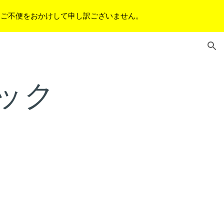
。ご不便をおかけして申し訳ございません。
ion
ック
．