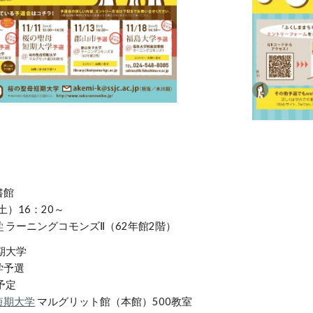
書館
土）16：20～
学
 ラーニングコモンズⅡ（62年館2階）
期大学
学予選
予定
短期大学
 マルグリット館（本館）500教室